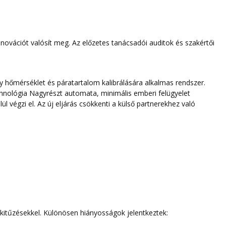
nnovációt valósít meg. Az előzetes tanácsadói auditok és szakértői
hőmérséklet és páratartalom kalibrálására alkalmas rendszer.
technológia Nagyrészt automata, minimális emberi felügyelet
l végzi el. Az új eljárás csökkenti a külső partnerekhez való
lkitűzésekkel. Különösen hiányosságok jelentkeztek: