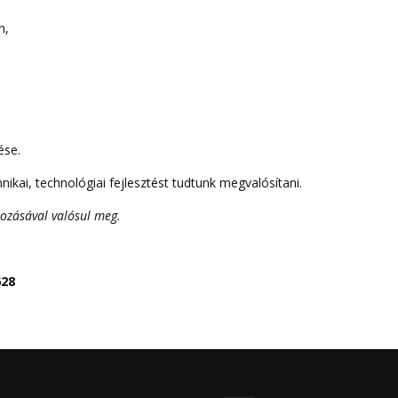
n,
ése.
nikai, technológiai fejlesztést tudtunk megvalósítani.
ozásával valósul meg.
628