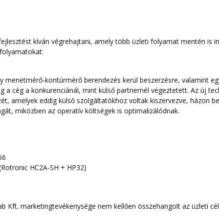
fejlesztést kíván végrehajtani, amely több üzleti folyamat mentén is i
 folyamatokat:
 menetmérő-kontúrmérő berendezés kerül beszerzésre, valamint egy 
dig a cég a konkurenciánál, mint külső partnernél végeztetett. Az új 
ét, amelyek eddig külső szolgáltatókhoz voltak kiszervezve, házon belü
ságát, miközben az operatív költségek is optimalizálódnak.
66
(Rotronic HC2A-SH + HP32)
lab Kft. marketingtevékenysége nem kellően összehangolt az üzleti cé