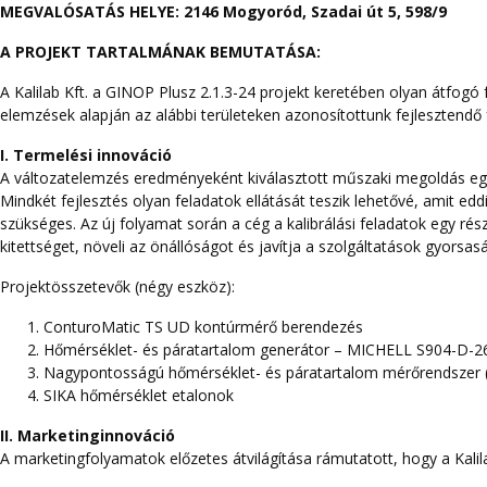
MEGVALÓSATÁS HELYE:
2146 Mogyoród, Szadai út 5, 598/9
A PROJEKT TARTALMÁNAK BEMUTATÁSA:
A Kalilab Kft. a GINOP Plusz 2.1.3-24 projekt keretében olyan átfogó 
elemzések alapján az alábbi területeken azonosítottunk fejlesztendő
I. Termelési innováció
A változatelemzés eredményeként kiválasztott műszaki megoldás egy
Mindkét fejlesztés olyan feladatok ellátását teszik lehetővé, amit ed
szükséges. Az új folyamat során a cég a kalibrálási feladatok egy rész
kitettséget, növeli az önállóságot és javítja a szolgáltatások gyorsa
Projektösszetevők (négy eszköz):
ConturoMatic TS UD kontúrmérő berendezés
Hőmérséklet- és páratartalom generátor – MICHELL S904-D-2
Nagypontosságú hőmérséklet- és páratartalom mérőrendszer 
SIKA hőmérséklet etalonok
II. Marketinginnováció
A marketingfolyamatok előzetes átvilágítása rámutatott, hogy a Kali