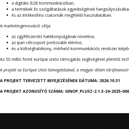
a digitális B2B kommunikációban,
a termékek és szolgáltatások egyediségének hangsúlyozásába
és az értékesítési csatornák megfelelő használatában.
A marketinginnováció célja:
az ügyfélszerzés hatékonyságának növelése,
az ipari célcsoport pontosabb elérése,
és a költséghatékony, mérhető kommunikációs rendszer kiépít
Az 50 millió forint európai uniós támogatás segítségével jelentős tech
A projekt az Európai Unió támogatásával, a magyar állam társfinanszír
A PROJEKT TERVEZETT BEFEJEZÉSÉNEK DÁTUMA: 2026.10.31
A PROJEKT AZONOSÍTÓ SZÁMA: GINOP_PLUSZ-2.1.3-24-2025-00