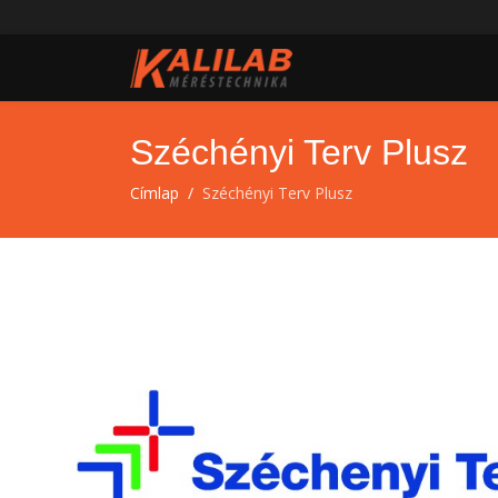
Széchényi Terv Plusz
Címlap
Széchényi Terv Plusz