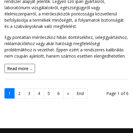
rendszer alapját jelentik. Legyen szó ipari gyártásról,
laboratóriumi vizsgálatokról, egészségügyről vagy
élelmiszeriparról, a mérőeszközök pontossága közvetlenül
befolyásolja a termékek minőségét, a folyamatok biztonságát
és a szabványoknak való megfelelést.
Egy pontatlan mérőeszköz hibás döntésekhez, selejtgyártáshoz,
reklamációkhoz vagy akár hatósági megfelelőségi
problémákhoz is vezethet. Éppen ezért a rendszeres kalibrálás
nem csupán ajánlott, hanem számos esetben elengedhetetlen.
Read more ...
1
2
3
4
5
6
»
End
Page 1 of 6